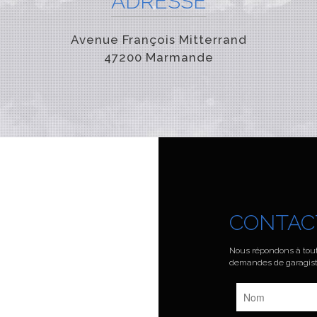
ADRESSE
Avenue François Mitterrand
47200 Marmande
CONTAC
Nous répondons à tout
demandes de garagist