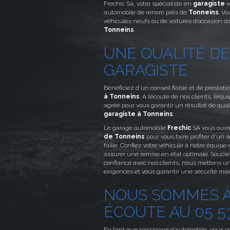
Frechic Sa, votre spécialiste en
garagiste
v
automobile de renom près de
Tonneins
. Vo
véhicules neufs ou de voitures d’occasion d
Tonneins
.
UNE QUALITÉ DE
GARAGISTE
Bénéficiez d’un conseil fiable et de prestati
à Tonneins
. A l’écoute de nos clients, l’éq
agréé pour vous garantir un résultat de qual
garagiste à Tonneins
.
Le garage automobile
Frechic
SA vous ouvr
de Tonneins
pour vous faire profiter d’un s
faille. Confiez votre véhicule à notre équipe
assurer une remise en état optimale. Soucie
confiance avec nos clients, nous mettons un
exigences et vous garantir une sécurité ma
NOUS SOMMES À
ÉCOUTE AU 05 53
En tant que passionné d’automobile, vous 