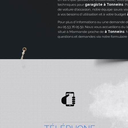
techniques pour
garagiste à Tonneins
. 
de voiture d’occasion, notre équipe saura vo
à vos besoins d’utilisation et à votre budget
à
Pour plus d’informations ou une demande d
au 05 53 76 05 50. Nous vous accueillons du
situé à Marmande proche de
à Tonneins
. 
questions et demandes via notre formulaire 