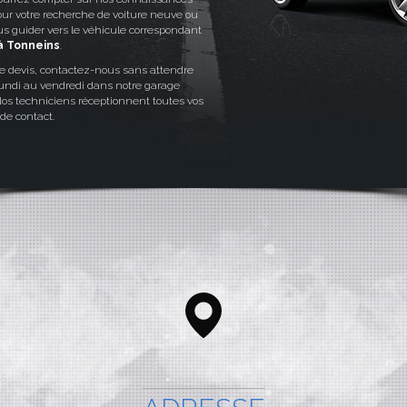
Pour votre recherche de voiture neuve ou
us guider vers le véhicule correspondant
 Tonneins
.
e devis, contactez-nous sans attendre
 lundi au vendredi dans notre garage
Nos techniciens réceptionnent toutes vos
de contact.