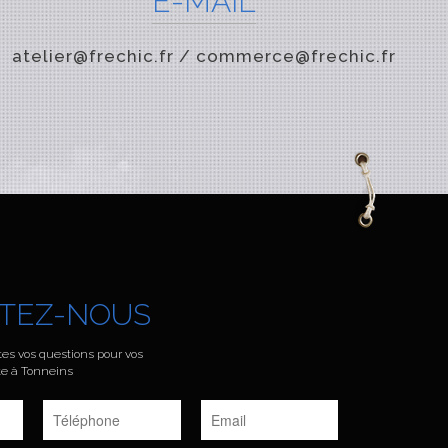
E-MAIL
atelier@frechic.fr / commerce@frechic.fr
TEZ-NOUS
es vos questions pour vos
e à Tonneins