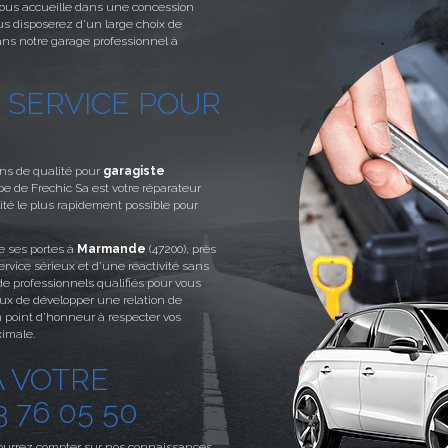
ous accueille dans une concession
us disposerez d’un large choix de
ans notre garage professionnel à
 SERVICE POUR
ons de qualité pour
garagiste
uipe de Frechic Sa est votre réparateur
ité le plus rapidement possible pour
e ses portes à
Marmande
(47200), près
ervice sérieux et d’une réactivité sans
 de professionnels qualifiés pour vous
ux de développer une relation de
 point d’honneur à respecter vos
ximale.
 VOTRE
 76 05 50
pourrez compter sur nos connaissances